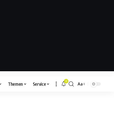
9
Themen
Service
Aa