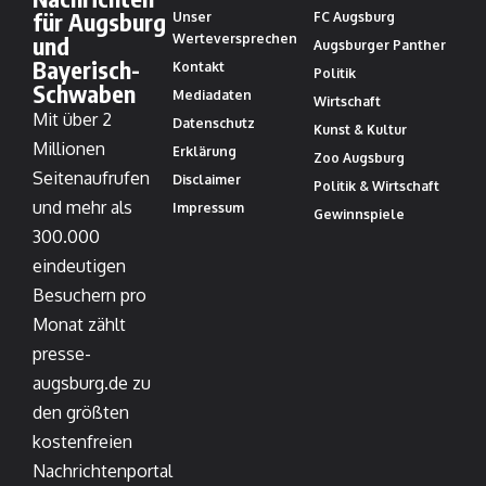
für Augsburg
Unser
FC Augsburg
und
Werteversprechen
Augsburger Panther
Bayerisch-
Kontakt
Politik
Schwaben
Mediadaten
Wirtschaft
Mit über 2
Datenschutz
Kunst & Kultur
Millionen
Erklärung
Zoo Augsburg
Seitenaufrufen
Disclaimer
Politik & Wirtschaft
und mehr als
Impressum
Gewinnspiele
300.000
eindeutigen
Besuchern pro
Monat zählt
presse-
augsburg.de zu
den größten
kostenfreien
Nachrichtenportal