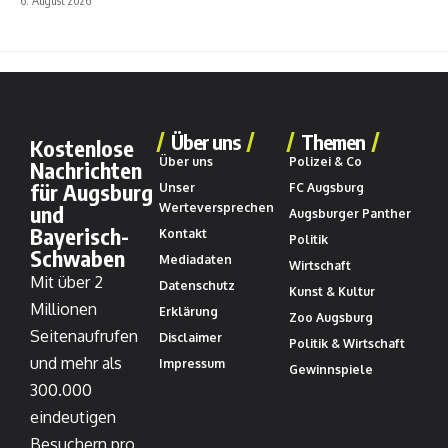
6. August 2026
Über uns
Themen
Kostenlose
Über uns
Polizei & Co
Nachrichten
für Augsburg
Unser
FC Augsburg
und
Werteversprechen
Augsburger Panther
Bayerisch-
Kontakt
Politik
Schwaben
Mediadaten
Wirtschaft
Mit über 2
Datenschutz
Kunst & Kultur
Millionen
Erklärung
Zoo Augsburg
Seitenaufrufen
Disclaimer
Politik & Wirtschaft
und mehr als
Impressum
Gewinnspiele
300.000
eindeutigen
Besuchern pro