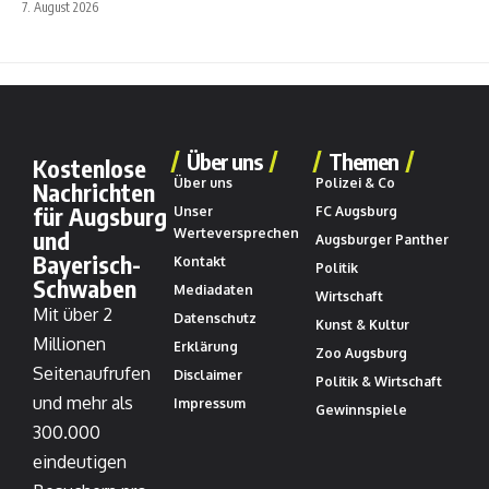
7. August 2026
Über uns
Themen
Kostenlose
Über uns
Polizei & Co
Nachrichten
für Augsburg
Unser
FC Augsburg
und
Werteversprechen
Augsburger Panther
Bayerisch-
Kontakt
Politik
Schwaben
Mediadaten
Wirtschaft
Mit über 2
Datenschutz
Kunst & Kultur
Millionen
Erklärung
Zoo Augsburg
Seitenaufrufen
Disclaimer
Politik & Wirtschaft
und mehr als
Impressum
Gewinnspiele
300.000
eindeutigen