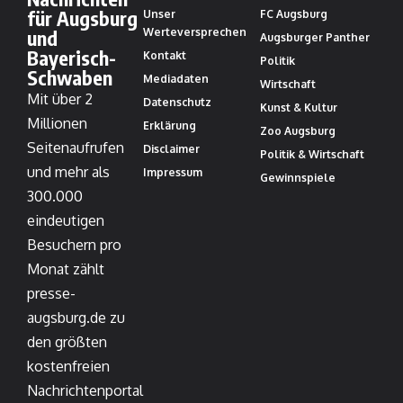
für Augsburg
Unser
FC Augsburg
und
Werteversprechen
Augsburger Panther
Bayerisch-
Kontakt
Politik
Schwaben
Mediadaten
Wirtschaft
Mit über 2
Datenschutz
Kunst & Kultur
Millionen
Erklärung
Zoo Augsburg
Seitenaufrufen
Disclaimer
Politik & Wirtschaft
und mehr als
Impressum
Gewinnspiele
300.000
eindeutigen
Besuchern pro
Monat zählt
presse-
augsburg.de zu
den größten
kostenfreien
Nachrichtenportal