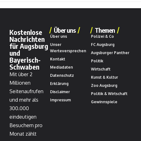
Über uns
Themen
Kostenlose
Über uns
Polizei & Co
Nachrichten
für Augsburg
Unser
FC Augsburg
und
Werteversprechen
Augsburger Panther
Bayerisch-
Kontakt
Politik
Schwaben
Mediadaten
Wirtschaft
Mit über 2
Datenschutz
Kunst & Kultur
Millionen
Erklärung
Zoo Augsburg
Seitenaufrufen
Disclaimer
Politik & Wirtschaft
und mehr als
Impressum
Gewinnspiele
300.000
eindeutigen
Besuchern pro
Monat zählt