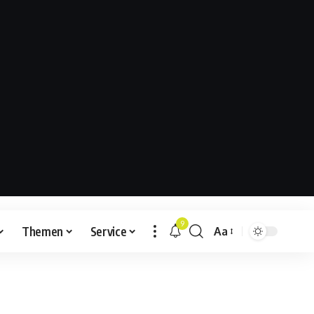
9
Themen
Service
Aa