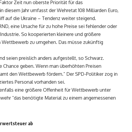
ktor Zeit nun oberste Priorität für das
n diesem Jahr umfasst der Wehretat 108 Milliarden Euro,
iff auf die Ukraine – Tendenz weiter steigend.
D, eine Ursache für zu hohe Preise sei fehlender oder
ndustrie. So kooperierten kleinere und größere
n Wettbewerb zu umgehen. Das müsse zukünftig
d seien preislich anders aufgestellt, so Schwarz.
e Chance geben. Wenn man überhöhten Preisen
amt den Wettbewerb fördern.” Der SPD-Politiker zog in
ziertes Personal vorhanden sei.
nfalls eine größere Offenheit für Wettbewerb unter
swehr “das benötigte Material zu einem angemessenen
hrwertsteuer ab