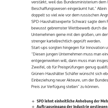
verstärkt, weil das Bundesministerium dem Fa
Beschaffungswesen eingeräumt hat.” Allein i
doppelt so viel wie vor dem russischen Angr
SPD-Haushaltsexperte Schwarz sagte dem RN
bewusst gebremster Wettbewerb durch die I
Unternehmen gerne mit den großen, um de
strenger kartellrechtlich geprüft werden.
Start-ups sorgten hingegen für Innovation un
“Diesen jungen Unternehmen muss man ein
entgegenwirken will, dann muss man insges
Zweifel, ob für Preisprüfungen genug qualifi
Grünen-Haushälter Schäfer wünscht sich ebe
Einbeziehung neuer Akteure, um der Bunde
Preis zur Verfügung stellen” zu können.
SPD lehnt einheitliche Anhebung der Me
Auftragseingang der Industrie gestiegen