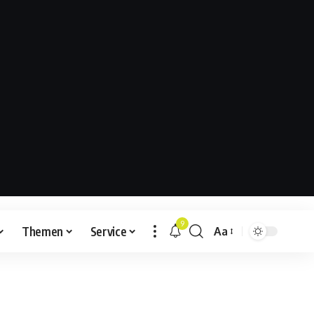
9
Themen
Service
Aa