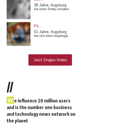
//
W
e influence 20 million users
and is the number one business
and technology news network on
the planet