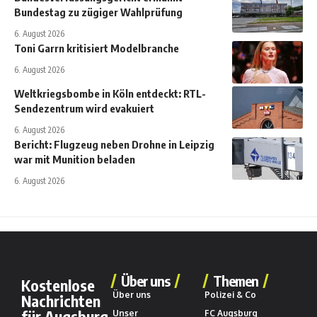
Bundestag zu zügiger Wahlprüfung
6. August 2026
Toni Garrn kritisiert Modelbranche
6. August 2026
Weltkriegsbombe in Köln entdeckt: RTL-
Sendezentrum wird evakuiert
6. August 2026
Bericht: Flugzeug neben Drohne in Leipzig
war mit Munition beladen
6. August 2026
Über uns
Themen
Kostenlose
Über uns
Polizei & Co
Nachrichten
für Augsburg
Unser
FC Augsburg