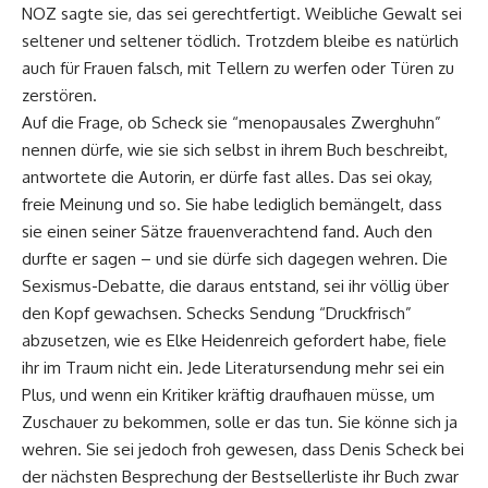
NOZ sagte sie, das sei gerechtfertigt. Weibliche Gewalt sei
seltener und seltener tödlich. Trotzdem bleibe es natürlich
auch für Frauen falsch, mit Tellern zu werfen oder Türen zu
zerstören.
Auf die Frage, ob Scheck sie “menopausales Zwerghuhn”
nennen dürfe, wie sie sich selbst in ihrem Buch beschreibt,
antwortete die Autorin, er dürfe fast alles. Das sei okay,
freie Meinung und so. Sie habe lediglich bemängelt, dass
sie einen seiner Sätze frauenverachtend fand. Auch den
durfte er sagen – und sie dürfe sich dagegen wehren. Die
Sexismus-Debatte, die daraus entstand, sei ihr völlig über
den Kopf gewachsen. Schecks Sendung “Druckfrisch”
abzusetzen, wie es Elke Heidenreich gefordert habe, fiele
ihr im Traum nicht ein. Jede Literatursendung mehr sei ein
Plus, und wenn ein Kritiker kräftig draufhauen müsse, um
Zuschauer zu bekommen, solle er das tun. Sie könne sich ja
wehren. Sie sei jedoch froh gewesen, dass Denis Scheck bei
der nächsten Besprechung der Bestsellerliste ihr Buch zwar