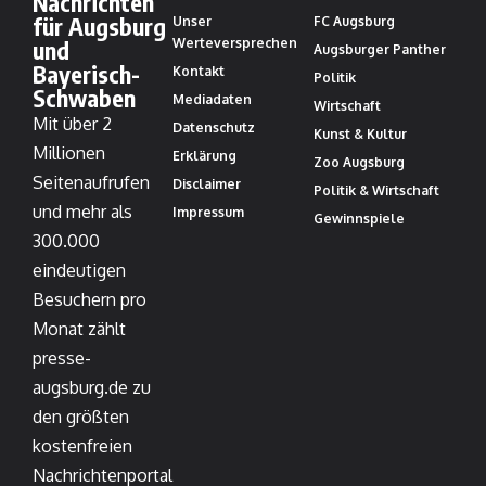
Nachrichten
für Augsburg
Unser
FC Augsburg
und
Werteversprechen
Augsburger Panther
Bayerisch-
Kontakt
Politik
Schwaben
Mediadaten
Wirtschaft
Mit über 2
Datenschutz
Kunst & Kultur
Millionen
Erklärung
Zoo Augsburg
Seitenaufrufen
Disclaimer
Politik & Wirtschaft
und mehr als
Impressum
Gewinnspiele
300.000
eindeutigen
Besuchern pro
Monat zählt
presse-
augsburg.de zu
den größten
kostenfreien
Nachrichtenportal