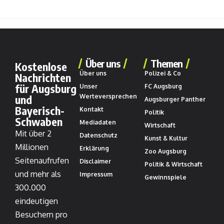
Über uns
Themen
Kostenlose
Über uns
Polizei & Co
Nachrichten
für Augsburg
Unser
FC Augsburg
und
Werteversprechen
Augsburger Panther
Bayerisch-
Kontakt
Politik
Schwaben
Mediadaten
Wirtschaft
Mit über 2
Datenschutz
Kunst & Kultur
Millionen
Erklärung
Zoo Augsburg
Seitenaufrufen
Disclaimer
Politik & Wirtschaft
und mehr als
Impressum
Gewinnspiele
300.000
eindeutigen
Besuchern pro