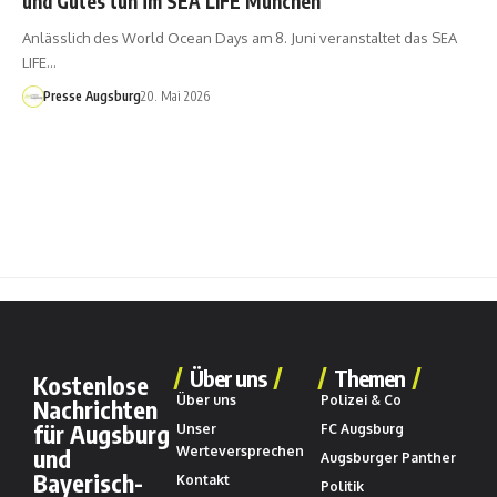
und Gutes tun im SEA LIFE München
Anlässlich des World Ocean Days am 8. Juni veranstaltet das SEA
LIFE…
Presse Augsburg
20. Mai 2026
Über uns
Themen
Kostenlose
Über uns
Polizei & Co
Nachrichten
für Augsburg
Unser
FC Augsburg
und
Werteversprechen
Augsburger Panther
Bayerisch-
Kontakt
Politik