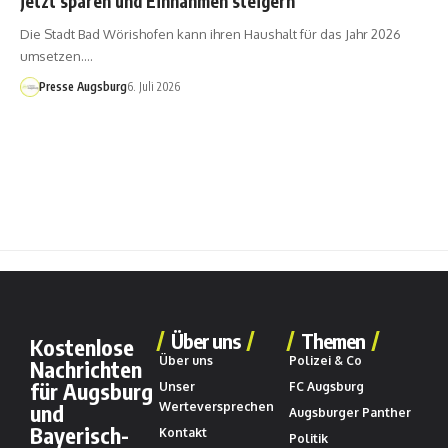
jetzt sparen und Einnahmen steigern
Die Stadt Bad Wörishofen kann ihren Haushalt für das Jahr 2026
umsetzen.…
Presse Augsburg
6. Juli 2026
Über uns
Themen
Kostenlose
Über uns
Polizei & Co
Nachrichten
für Augsburg
Unser
FC Augsburg
und
Werteversprechen
Augsburger Panther
Bayerisch-
Kontakt
Politik