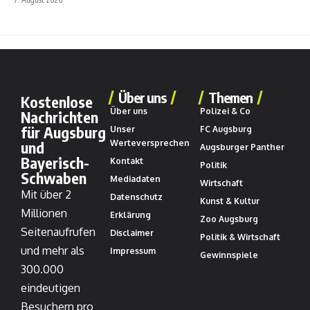
Über uns
Themen
Kostenlose
Über uns
Polizei & Co
Nachrichten
für Augsburg
Unser
FC Augsburg
und
Werteversprechen
Augsburger Panther
Bayerisch-
Kontakt
Politik
Schwaben
Mediadaten
Wirtschaft
Mit über 2
Datenschutz
Kunst & Kultur
Millionen
Erklärung
Zoo Augsburg
Seitenaufrufen
Disclaimer
Politik & Wirtschaft
und mehr als
Impressum
Gewinnspiele
300.000
eindeutigen
Besuchern pro