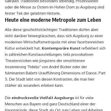
sakralen Traditionen besonders lebendig. Prozessionen
oder die Messe zu
Ostern im Hohen Dom zu Augsburg
sind
fester Teil der gelebten Historie.
Heute eine moderne Metropole zum Leben
Alle diese geschichtsträchtigen Traditionen dürfen aber
nicht darüber hinwegtäuschen, dass sich Augsburg zu einer
modernen Wirtschaftsmetropole mit einer facettenreichen
Kultur entwickelt hat.
Kontemporäre Kunst
reflektiert sich
in zahlreichen Kunstausstellungen, teils provokativen
Theaterstücken wie jüngstens der umstrittenen
Inszenierung “Fidelio” von André Bücker oder der
fulminanten Ballett-Uraufführung
Dimensions of Dance. Part
5
. Die Stadt lebt von diesen Kontrasten, die man hier
stärker als woanders erleben kann.
Die
eindrucksvolle Vielfalt Augsburgs
ist für viele
Menschen aus Bayern und ganz Deutschland einer der
Hauptgründe, diese Stadt als Ort zum Leben und Arbeiten