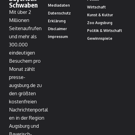
Schwaben
Mediadaten
Wirtschaft
Mit über 2
Datenschutz
Kunst & Kultur
Millionen
Erklärung
Zoo Augsburg
Seitenaufrufen
Disclaimer
Politik & Wirtschaft
und mehr als
Impressum
Gewinnspiele
300.000
eindeutigen
Besuchern pro
Monat zählt
presse-
augsburg.de zu
den größten
kostenfreien
Nachrichtenportal
en in der Region
Augsburg und
Bayerisch-