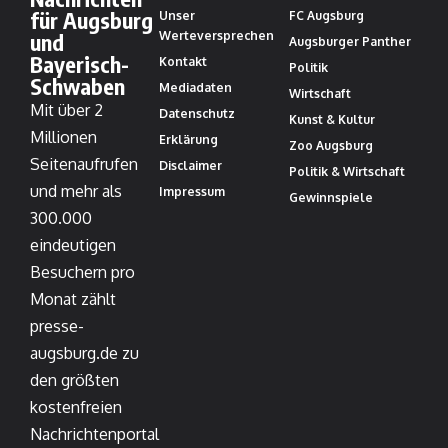
für Augsburg
Unser
FC Augsburg
und
Werteversprechen
Augsburger Panther
Bayerisch-
Kontakt
Politik
Schwaben
Mediadaten
Wirtschaft
Mit über 2
Datenschutz
Kunst & Kultur
Millionen
Erklärung
Zoo Augsburg
Seitenaufrufen
Disclaimer
Politik & Wirtschaft
und mehr als
Impressum
Gewinnspiele
300.000
eindeutigen
Besuchern pro
Monat zählt
presse-
augsburg.de zu
den größten
kostenfreien
Nachrichtenportal