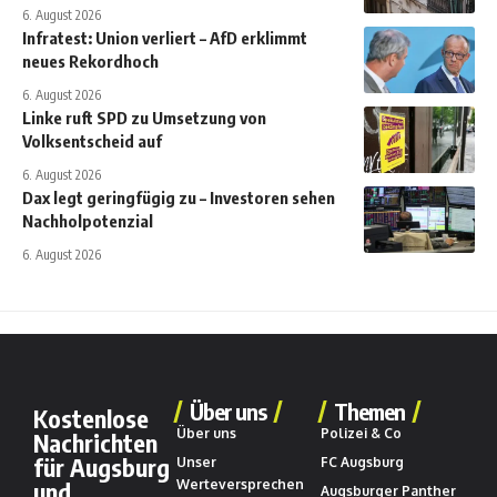
6. August 2026
Infratest: Union verliert – AfD erklimmt
neues Rekordhoch
6. August 2026
Linke ruft SPD zu Umsetzung von
Volksentscheid auf
6. August 2026
Dax legt geringfügig zu – Investoren sehen
Nachholpotenzial
6. August 2026
Über uns
Themen
Kostenlose
Über uns
Polizei & Co
Nachrichten
für Augsburg
Unser
FC Augsburg
und
Werteversprechen
Augsburger Panther