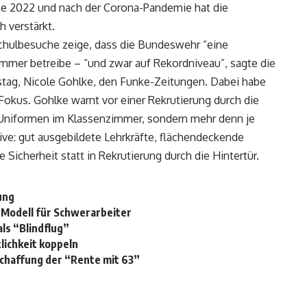
aine 2022 und nach der Corona-Pandemie hat die
 verstärkt.
r Schulbesuche zeige, dass die Bundeswehr “eine
immer betreibe – “und zwar auf Rekordniveau”, sagte die
stag, Nicole Gohlke, den Funke-Zeitungen. Dabei habe
Fokus. Gohlke warnt vor einer Rekrutierung durch die
 Uniformen im Klassenzimmer, sondern mehr denn je
ive: gut ausgebildete Lehrkräfte, flächendeckende
e Sicherheit statt in Rekrutierung durch die Hintertür.
ung
-Modell für Schwerarbeiter
ls “Blindflug”
lichkeit koppeln
chaffung der “Rente mit 63”