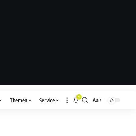
9
Themen
Service
Aa