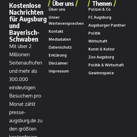
Über uns
Themen
Kostenlose
Über uns
Polizei & Co
Nachrichten
für Augsburg
Unser
FC Augsburg
und
Werteversprechen
Augsburger Panther
Bayerisch-
Kontakt
Politik
Schwaben
Mediadaten
Wirtschaft
Mit über 2
Datenschutz
Kunst & Kultur
Millionen
Erklärung
Zoo Augsburg
Seitenaufrufen
Disclaimer
Politik & Wirtschaft
und mehr als
Impressum
Gewinnspiele
300.000
eindeutigen
Besuchern pro
Monat zählt
presse-
augsburg.de zu
den größten