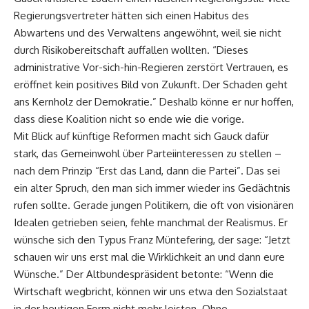
Regierungsvertreter hätten sich einen Habitus des
Abwartens und des Verwaltens angewöhnt, weil sie nicht
durch Risikobereitschaft auffallen wollten. “Dieses
administrative Vor-sich-hin-Regieren zerstört Vertrauen, es
eröffnet kein positives Bild von Zukunft. Der Schaden geht
ans Kernholz der Demokratie.” Deshalb könne er nur hoffen,
dass diese Koalition nicht so ende wie die vorige.
Mit Blick auf künftige Reformen macht sich Gauck dafür
stark, das Gemeinwohl über Parteiinteressen zu stellen –
nach dem Prinzip “Erst das Land, dann die Partei”. Das sei
ein alter Spruch, den man sich immer wieder ins Gedächtnis
rufen sollte. Gerade jungen Politikern, die oft von visionären
Idealen getrieben seien, fehle manchmal der Realismus. Er
wünsche sich den Typus Franz Müntefering, der sage: “Jetzt
schauen wir uns erst mal die Wirklichkeit an und dann eure
Wünsche.” Der Altbundespräsident betonte: “Wenn die
Wirtschaft wegbricht, können wir uns etwa den Sozialstaat
in der heutigen Form nicht mehr leisten. Ohne