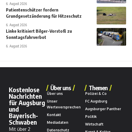
6. August 2026
Patientenschützer fordern
Grundgesetzänderung für Hitzeschutz
6. August 2026
Linke kritisiert Bilger-Vorstoß zu
Sonntagsfahrverbot
6. August 2026
Über uns
Themen
Kostenlose
Über uns
Polizei & Co
Nachrichten
für Augsburg
Unser
FC Augsburg
und
Werteversprechen
Augsburger Panther
Bayerisch-
Kontakt
Politik
Schwaben
Mediadaten
Wirtschaft
Mit über 2
Datenschutz
Kunst & Kultur