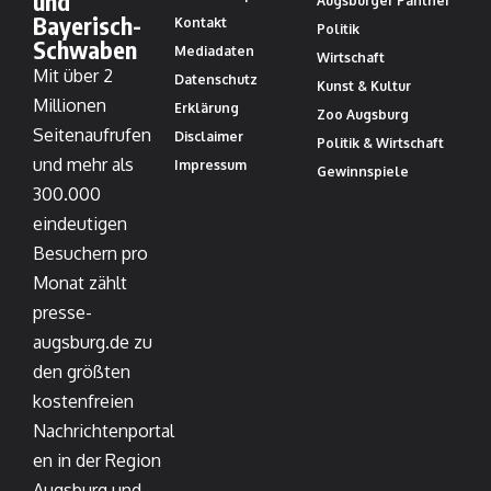
und
Augsburger Panther
Bayerisch-
Kontakt
Politik
Schwaben
Mediadaten
Wirtschaft
Mit über 2
Datenschutz
Kunst & Kultur
Millionen
Erklärung
Zoo Augsburg
Seitenaufrufen
Disclaimer
Politik & Wirtschaft
und mehr als
Impressum
Gewinnspiele
300.000
eindeutigen
Besuchern pro
Monat zählt
presse-
augsburg.de zu
den größten
kostenfreien
Nachrichtenportal
en in der Region
Augsburg und