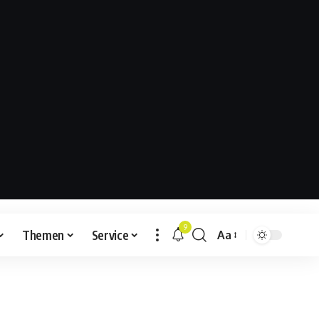
9
Themen
Service
Aa