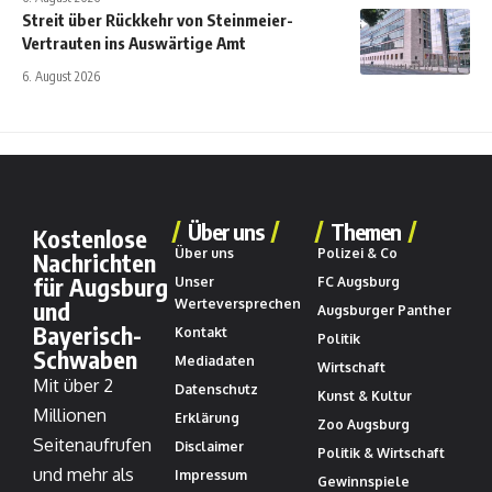
Streit über Rückkehr von Steinmeier-
Vertrauten ins Auswärtige Amt
6. August 2026
Über uns
Themen
Kostenlose
Über uns
Polizei & Co
Nachrichten
für Augsburg
Unser
FC Augsburg
und
Werteversprechen
Augsburger Panther
Bayerisch-
Kontakt
Politik
Schwaben
Mediadaten
Wirtschaft
Mit über 2
Datenschutz
Kunst & Kultur
Millionen
Erklärung
Zoo Augsburg
Seitenaufrufen
Disclaimer
Politik & Wirtschaft
und mehr als
Impressum
Gewinnspiele