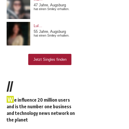
//
W
e influence 20 million users
and is the number one business
and technology news network on
the planet