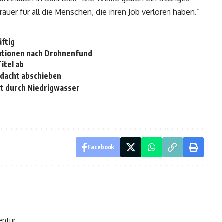
rauer für all die Menschen, die ihren Job verloren haben.”
äftig
tationen nach Drohnenfund
itel ab
rdacht abschieben
st durch Niedrigwasser
Facebook
entur.