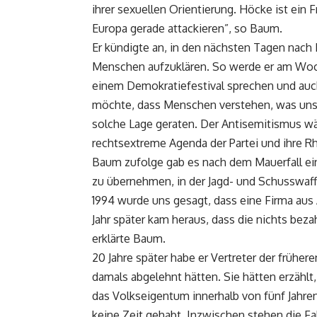
ihrer sexuellen Orientierung. Höcke ist ein 
Europa gerade attackieren”, so Baum.
Er kündigte an, in den nächsten Tagen nach
Menschen aufzuklären. So werde er am Woch
einem Demokratiefestival sprechen und auch
möchte, dass Menschen verstehen, was unsere
solche Lage geraten. Der Antisemitismus wäc
rechtsextreme Agenda der Partei und ihre Rh
Baum zufolge gab es nach dem Mauerfall ein
zu übernehmen, in der Jagd- und Schusswaff
1994 wurde uns gesagt, dass eine Firma aus
Jahr später kam heraus, dass die nichts beza
erklärte Baum.
20 Jahre später habe er Vertreter der frühe
damals abgelehnt hätten. Sie hätten erzähl
das Volkseigentum innerhalb von fünf Jahren
keine Zeit gehabt. Inzwischen stehen die Fab