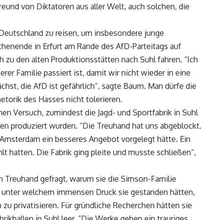
Freund von Diktatoren aus aller Welt, auch solchen, die
 Deutschland zu reisen, um insbesondere junge
enende in Erfurt am Rande des AfD-Parteitags auf
 zu den alten Produktionsstätten nach Suhl fahren. “Ich
r Familie passiert ist, damit wir nicht wieder in eine
hst, die AfD ist gefährlich”, sagte Baum. Man dürfe die
etorik des Hasses nicht tolerieren.
en Versuch, zumindest die Jagd- und Sportfabrik in Suhl
en produziert wurden. “Die Treuhand hat uns abgeblockt.
 Amsterdam ein besseres Angebot vorgelegt hätte. Ein
hlt hatten. Die Fabrik ging pleite und musste schließen”,
ren Treuhand gefragt, warum sie die Simson-Familie
t, unter welchem immensen Druck sie gestanden hätten,
 zu privatisieren. Für gründliche Recherchen hätten sie
rikhallen in Suhl leer. “Die Werke geben ein trauriges