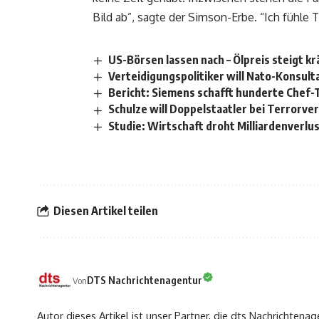
Bild ab”, sagte der Simson-Erbe. “Ich fühle T
US-Börsen lassen nach – Ölpreis steigt kr
Verteidigungspolitiker will Nato-Konsul
Bericht: Siemens schafft hunderte Chef-T
Schulze will Doppelstaatler bei Terrorve
Studie: Wirtschaft droht Milliardenverlu
Diesen Artikel teilen
DTS Nachrichtenagentur
Von
Autor dieses Artikel ist unser Partner, die dts Nachrichtenag