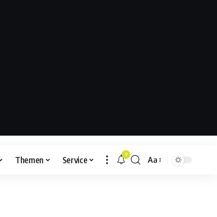
9
Themen
Service
Aa