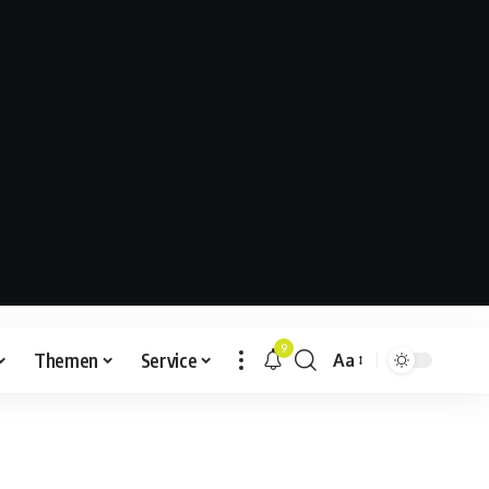
9
Themen
Service
Aa