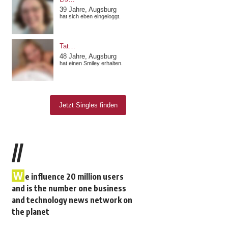
//
W
e influence 20 million users
and is the number one business
and technology news network on
the planet