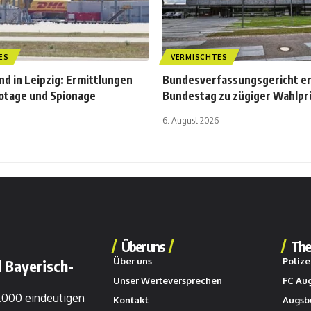
ES
VERMISCHTES
d in Leipzig: Ermittlungen
Bundesverfassungsgericht e
otage und Spionage
Bundestag zu zügiger Wahlp
6. August 2026
Über uns
The
Über uns
Polize
 Bayerisch-
Unser Werteversprechen
FC Au
0.000 eindeutigen
Kontakt
Augsb