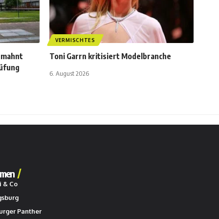
VERMISCHTES
rmahnt
Toni Garrn kritisiert Modelbranche
rüfung
6. August 2026
men
i & Co
gsburg
urger Panther