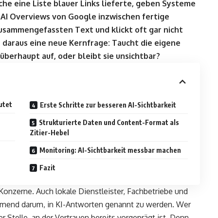
he eine Liste blauer Links lieferte, geben Systeme
 AI Overviews von Google inzwischen fertige
zusammengefassten Text und klickt oft gar nicht
daraus eine neue Kernfrage: Taucht die eigene
berhaupt auf, oder bleibt sie unsichtbar?
utet
Erste Schritte zur besseren AI-Sichtbarkeit
Strukturierte Daten und Content-Format als
Zitier-Hebel
Monitoring: AI-Sichtbarkeit messbar machen
Fazit
 Konzerne. Auch lokale Dienstleister, Fachbetriebe und
hmend darum, in KI-Antworten genannt zu werden. Wer
ner Stelle, an der Vertrauen bereits vorgeprägt ist. Denn