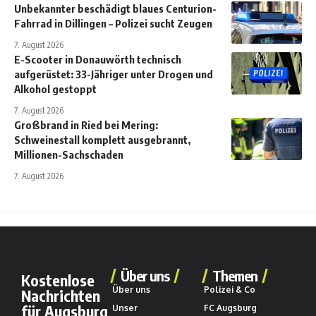
Unbekannter beschädigt blaues Centurion-
Fahrrad in Dillingen – Polizei sucht Zeugen
7. August 2026
E-Scooter in Donauwörth technisch
aufgerüstet: 33-Jähriger unter Drogen und
Alkohol gestoppt
7. August 2026
Großbrand in Ried bei Mering:
Schweinestall komplett ausgebrannt,
Millionen-Sachschaden
7. August 2026
Über uns
Themen
Kostenlose
Über uns
Polizei & Co
Nachrichten
für Augsburg
Unser
FC Augsburg