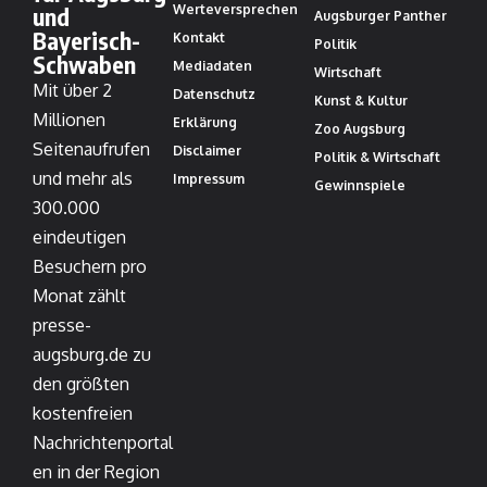
und
Werteversprechen
Augsburger Panther
Bayerisch-
Kontakt
Politik
Schwaben
Mediadaten
Wirtschaft
Mit über 2
Datenschutz
Kunst & Kultur
Millionen
Erklärung
Zoo Augsburg
Seitenaufrufen
Disclaimer
Politik & Wirtschaft
und mehr als
Impressum
Gewinnspiele
300.000
eindeutigen
Besuchern pro
Monat zählt
presse-
augsburg.de zu
den größten
kostenfreien
Nachrichtenportal
en in der Region