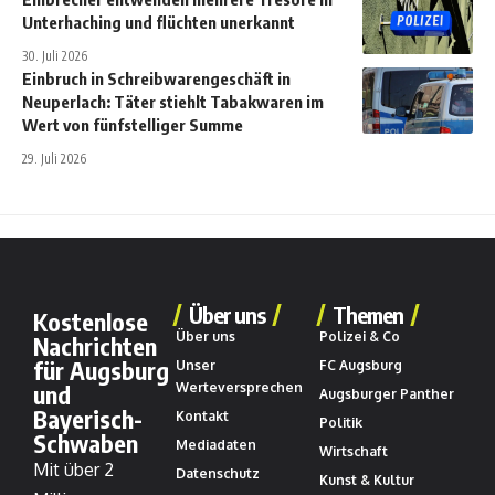
Unterhaching und flüchten unerkannt
30. Juli 2026
Einbruch in Schreibwarengeschäft in
Neuperlach: Täter stiehlt Tabakwaren im
Wert von fünfstelliger Summe
29. Juli 2026
Über uns
Themen
Kostenlose
Über uns
Polizei & Co
Nachrichten
für Augsburg
Unser
FC Augsburg
und
Werteversprechen
Augsburger Panther
Bayerisch-
Kontakt
Politik
Schwaben
Mediadaten
Wirtschaft
Mit über 2
Datenschutz
Kunst & Kultur