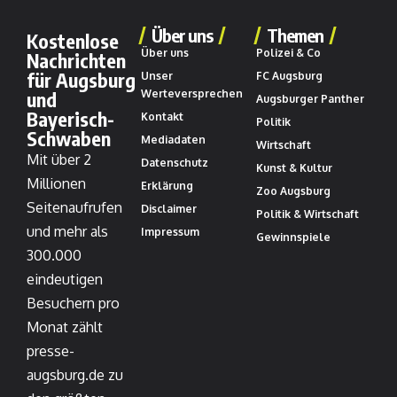
Über uns
Themen
Kostenlose
Über uns
Polizei & Co
Nachrichten
für Augsburg
Unser
FC Augsburg
und
Werteversprechen
Augsburger Panther
Bayerisch-
Kontakt
Politik
Schwaben
Mediadaten
Wirtschaft
Mit über 2
Datenschutz
Kunst & Kultur
Millionen
Erklärung
Zoo Augsburg
Seitenaufrufen
Disclaimer
Politik & Wirtschaft
und mehr als
Impressum
Gewinnspiele
300.000
eindeutigen
Besuchern pro
Monat zählt
presse-
augsburg.de zu