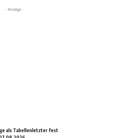
- Anzeige -
ge als Tabellenletzter fest
 07.08.2026