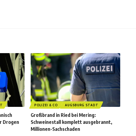
DT
POLIZEI & CO
AUGSBURG STADT
hnisch
Großbrand in Ried bei Mering:
er Drogen
Schweinestall komplett ausgebrannt,
Millionen-Sachschaden