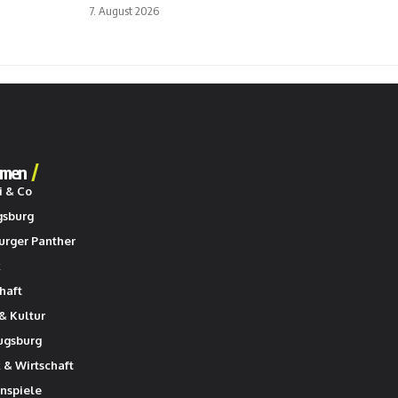
7. August 2026
men
i & Co
gsburg
urger Panther
k
haft
& Kultur
ugsburg
k & Wirtschaft
nspiele