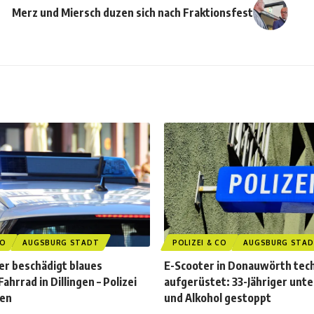
Merz und Miersch duzen sich nach Fraktionsfest
CO
AUGSBURG STADT
POLIZEI & CO
AUGSBURG STA
r beschädigt blaues
E-Scooter in Donauwörth tec
ahrrad in Dillingen – Polizei
aufgerüstet: 33-Jähriger unt
gen
und Alkohol gestoppt