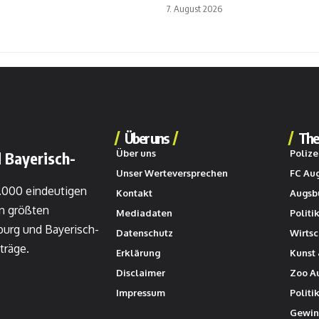
7. August 2026
Über uns
The
Über uns
Polize
 Bayerisch-
Unser Werteversprechen
FC Au
0.000 eindeutigen
Kontakt
Augsb
n größten
Mediadaten
Politi
burg und Bayerisch-
Datenschutz
Wirtsc
träge.
Erklärung
Kunst 
Disclaimer
Zoo A
Impressum
Politi
Gewin