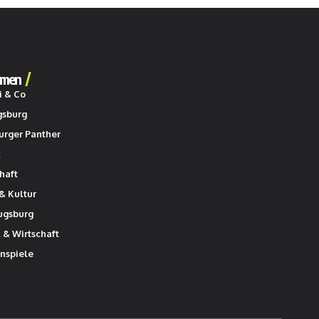
men
i & Co
gsburg
urger Panther
k
haft
& Kultur
ugsburg
k & Wirtschaft
nspiele