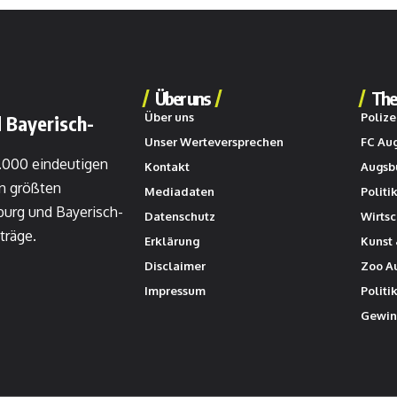
Über uns
The
Über uns
Polize
 Bayerisch-
Unser Werteversprechen
FC Au
0.000 eindeutigen
Kontakt
Augsb
n größten
Mediadaten
Politi
burg und Bayerisch-
Datenschutz
Wirtsc
träge.
Erklärung
Kunst 
Disclaimer
Zoo A
Impressum
Politi
Gewin