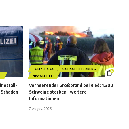
POLIZEI & CO
AICHACH FRIEDBERG
17
DT
NEWSLETTER
nestall-
Verheerender Großbrand bei Ried: 1.300
, Schaden
Schweine sterben – weitere
Informationen
7. August 2026