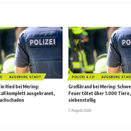
CO
AUGSBURG STADT
POLIZEI & CO
AUGSBURG STA
in Ried bei Mering:
Großbrand bei Mering: Schwei
all komplett ausgebrannt,
Feuer tötet über 1.000 Tiere
Sachschaden
siebenstellig
7. August 2026